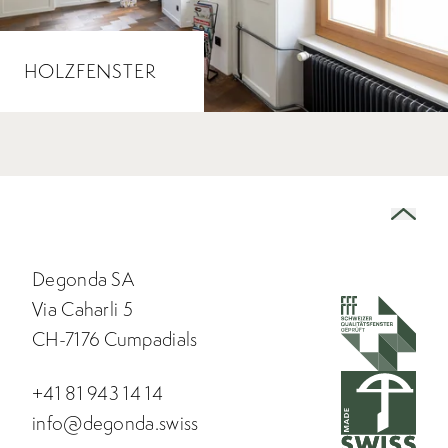
HOLZFENSTER
Degonda SA
Via Caharli 5
CH-7176 Cumpadials
+41 81 943 14 14
info@degonda.swiss